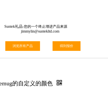
关于我们
信息
特殊
工具
联系我们
Suntek礼品
-您的一个终止增进产品来源
jimmylin@suntekltd.com
浏览所有产品
得到报价
eemug的自定义的颜色