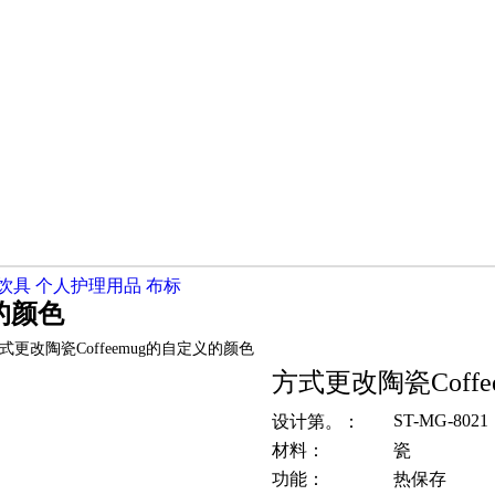
饮具
个人护理用品
布标
义的颜色
式更改陶瓷Coffeemug的自定义的颜色
方式更改陶瓷Coff
ST-MG-8021
设计第。：
材料：
瓷
功能：
热保存