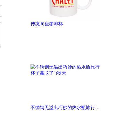
传统陶瓷咖啡杯
不锈钢无溢出巧妙的热水瓶旅行杯子赢取了′ t秋天