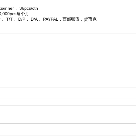
cs/inner， 36pcs/ctn
0,000pcs每个月
C， T/T， D/P， D/A， PAYPAL，西部联盟，货币克