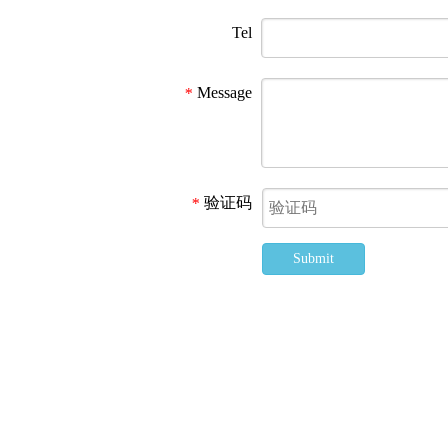
Tel
Message
*
验证码
*
Submit