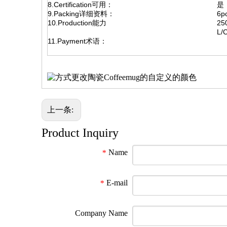
8.Certification可用：
是
9.Packing详细资料：
6p
10.Production能力
25
L/
11.Payment术语：
上一条:
Product Inquiry
Name
*
E-mail
*
Company Name