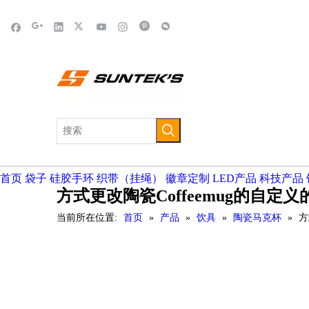
首页
袋子
硅胶手环
织带（挂绳）
徽章定制
LED产品
科技产品
方式更改陶瓷Coffeemug的自定
当前所在位置:
首页
»
产品
»
饮具
»
陶瓷马克杯
»
方