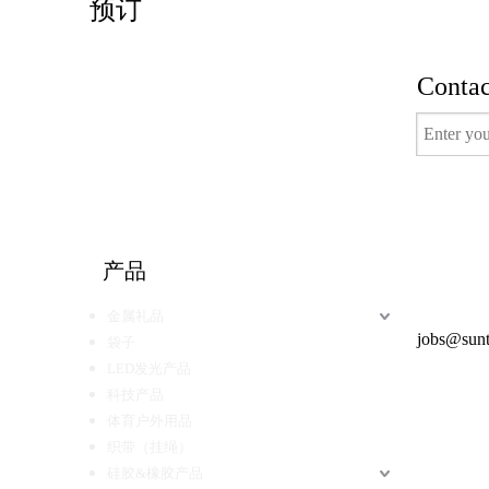
预订
Contac
有用的
产品
电视节目
金属礼品
得到报价
jobs@sunt
袋子
LED发光产品
科技产品
体育户外用品
织带（挂绳）
硅胶&橡胶产品