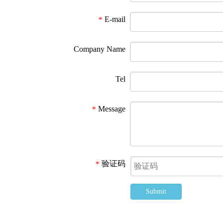
E-mail
*
Company Name
Tel
Message
*
验证码
*
Submit