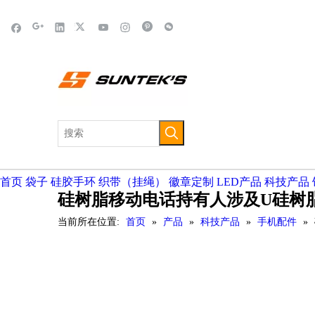
首页
袋子
硅胶手环
织带（挂绳）
徽章定制
LED产品
科技产品
硅树脂移动电话持有人涉及U硅树
当前所在位置:
首页
»
产品
»
科技产品
»
手机配件
»