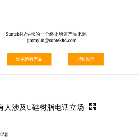
关于我们
信息
特殊
工具
联系我们
Suntek礼品
-您的一个终止增进产品来源
jimmylin@suntekltd.com
浏览所有产品
得到报价
有人涉及U硅树脂电话立场
和钢