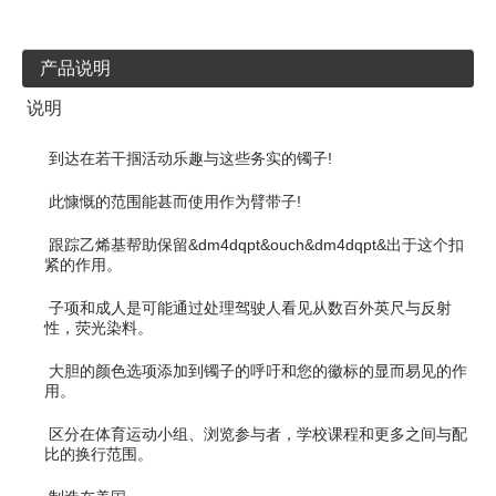
产品说明
说明
到达在若干掴活动乐趣与这些务实的镯子!
此慷慨的范围能甚而使用作为臂带子!
跟踪乙烯基帮助保留&dm4dqpt&ouch&dm4dqpt&出于这个扣
紧的作用。
子项和成人是可能通过处理驾驶人看见从数百外英尺与反射
性，荧光染料。
大胆的颜色选项添加到镯子的呼吁和您的徽标的显而易见的作
用。
区分在体育运动小组、浏览参与者，学校课程和更多之间与配
比的换行范围。