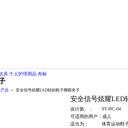
饮具
个人护理用品
布标
子
戴产品
»
安全信号炫耀LED轻的鞋子脚跟夹子
安全信号炫耀LE
ST-HC-04
设计第。：
可适用的用户：
成人
适当为：
体育运动鞋