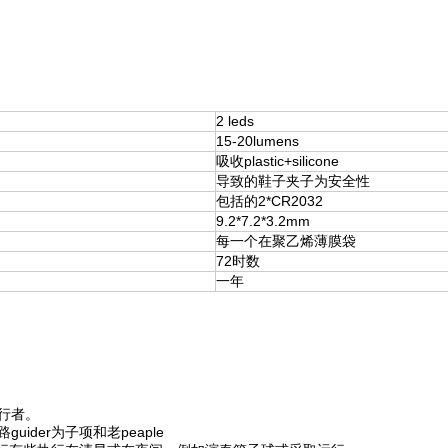
2 leds
15-20lumens
吸收plastic+silicone
导致的鞋子夹子为安全性
包括的2*CR2032
9.2*7.2*3.2mm
每一个在聚乙烯薄膜袋
72时数
一年
行者。
ider为子项和老peaple