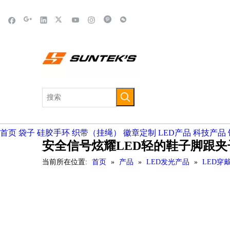
首页
袋子
硅胶手环
织带（挂绳）
徽章定制
LED产品
科技产品
安全信号炫耀LED轻的鞋子脚跟夹
当前所在位置:
首页
»
产品
»
LED发光产品
»
LED穿