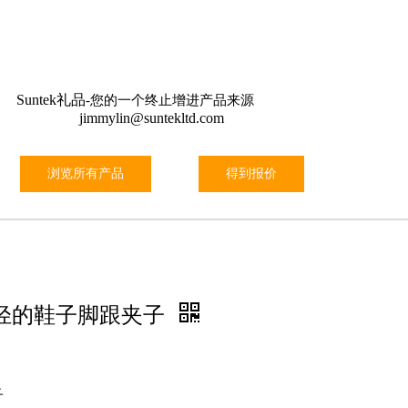
关于我们
信息
特殊
工具
联系我们
Suntek礼品
-您的一个终止增进产品来源
jimmylin@suntekltd.com
浏览所有产品
得到报价
D轻的鞋子脚跟夹子
子