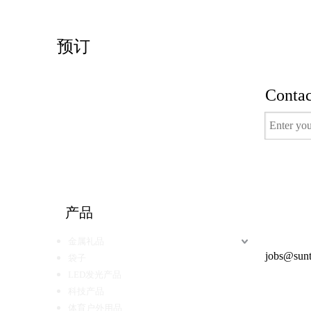
预订
Contac
有用的
产品
电视节目
金属礼品
得到报价
jobs@sunt
袋子
LED发光产品
科技产品
体育户外用品