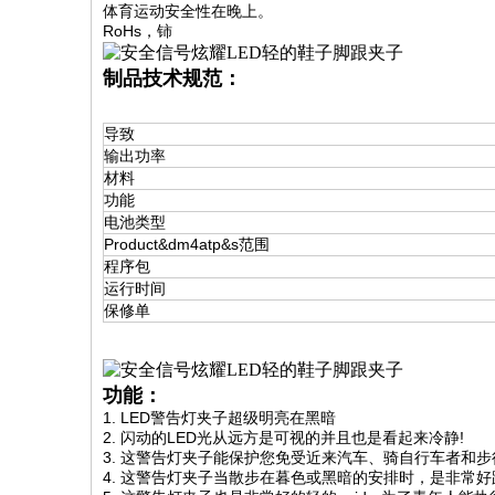
体育运动安全性在晚上。
RoHs，铈
制品技术规范：
导致
输出功率
材料
功能
电池类型
Product&dm4atp&s范围
程序包
运行时间
保修单
功能：
1. LED警告灯夹子超级明亮在黑暗
2. 闪动的LED光从远方是可视的并且也是看起来冷静!
3. 这
警告灯夹子
能保护您免受近来汽车、骑自行车者和步
4. 这
警告灯夹子
当散步在暮色或黑暗的安排时，是非常好路gu