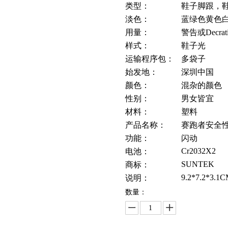
类型：
鞋子脚跟，
淡色：
蓝绿色黄色
用量：
警告或Decrati
样式：
鞋子光
运输程序包：
多袋子
始发地：
深圳中国
颜色：
混杂的颜色
性别：
男女皆宜
材料：
塑料
产品名称：
赛跑者安全性
功能：
闪动
Cr2032X2
电池：
SUNTEK
商标：
9.2*7.2*3.1
说明：
数量：