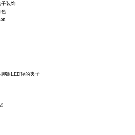
鞋子装饰
白色
on
脚跟LED轻的夹子
CM