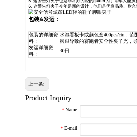
5. 这
警告灯夹子
也是非常好的轻的guider为了青年人
6. 这
警告灯夹子
今年是新的设计，他们是优良品质、耐久
包装&发运：
包装的详细资
水泡看板卡或颜色盒400pcs/ctn，范围：46
料：
脚跟导致的赛跑者安全性夹子光，
发运详细资
30日
料：
上一条:
Product Inquiry
Name
*
E-mail
*