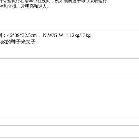
能执行有些执行在清早或在夜间，例如演奏篮子球或采取运行
性和查找非常明亮和迷人。
*39*32.5cm， N.W/G.W ：12kg/13kg
导致的鞋子光夹子