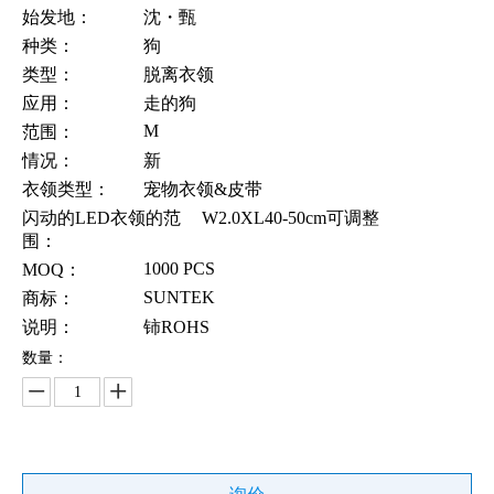
始发地：
沈・甄
种类：
狗
类型：
脱离衣领
应用：
走的狗
M
范围：
情况：
新
衣领类型：
宠物衣领&皮带
闪动的LED衣领的范
W2.0XL40-50cm可调整
围：
1000 PCS
MOQ：
SUNTEK
商标：
说明：
铈ROHS
数量：