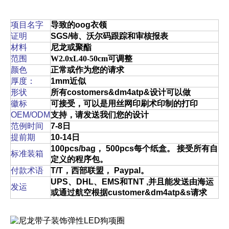
项目名字
导致的oog衣领
证明
SGS/铈、沃尔码跟踪和审核报表
材料
尼龙或聚酯
范围
W2.0xL40-50cm可调整
颜色
正常或作为您的请求
厚度：
1mm近似
形状
所有costomers&dm4atp&设计可以做
徽标
可接受，可以是用丝网印刷术印制的打印
OEM/ODM
支持，请发送我们您的设计
范例时间
7-8日
提前期
10-14日
100pcs/bag， 500pcs每个纸盒。 接受所有自
标准装箱
定义的程序包。
付款术语
T/T，西部联盟， Paypal。
UPS、DHL、EMS和TNT
,
并且能发送由海运
发运
或通过航空根据customer&dm4atp&s请求