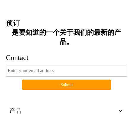
预订
是要知道的一个关于我们的最新的产
车门放映机光为给放映机光做广告为汽车
放映机地点光为欢迎专门化的罐光
品。
Contact
Submit
产品
有用的连结
放映机光为家庭门徽标放映机光
跑步的LED臂章，反射性LED臂章