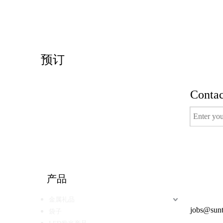
预订
Contac
有用的
产品
电视节目
金属礼品
得到报价
jobs@sunt
袋子