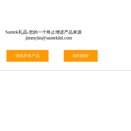
关于我们
信息
特殊
工具
联系我们
Suntek礼品
-您的一个终止增进产品来源
jimmylin@suntekltd.com
浏览所有产品
得到报价