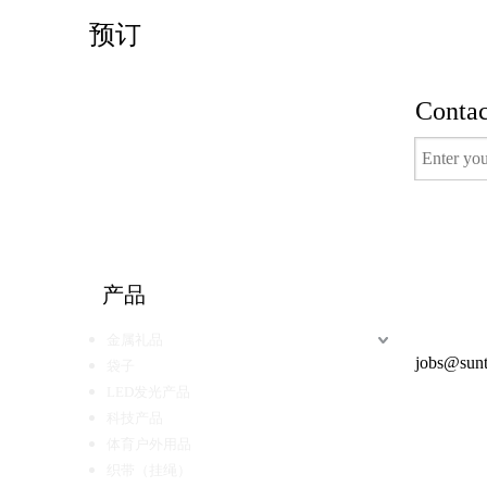
预订
Contac
有用的
产品
电视节目
金属礼品
得到报价
jobs@sunt
袋子
LED发光产品
科技产品
体育户外用品
织带（挂绳）