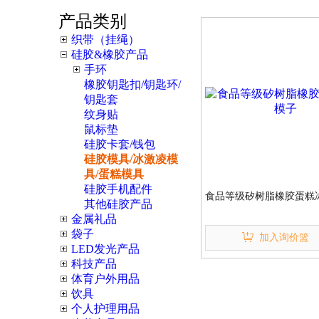
产品类别
织带（挂绳）
硅胶&橡胶产品
手环
橡胶钥匙扣/钥匙环/
钥匙套
纹身贴
鼠标垫
硅胶卡套/钱包
硅胶模具/冰激凌模
具/蛋糕模具
硅胶手机配件
食品等级矽树脂橡胶蛋糕
其他硅胶产品
金属礼品
袋子
加入询价篮
LED发光产品
科技产品
体育户外用品
饮具
个人护理用品