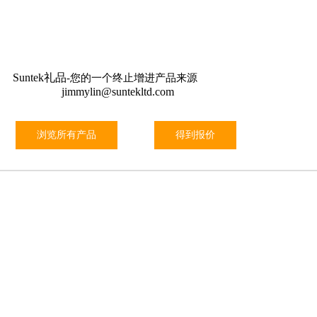
关于我们
信息
特殊
工具
联系我们
Suntek礼品
-您的一个终止增进产品来源
jimmylin@suntekltd.com
浏览所有产品
得到报价